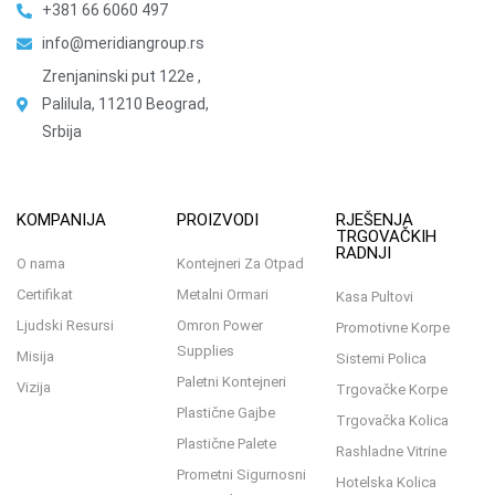
+381 66 6060 497
info@meridiangroup.rs
Zrenjaninski put 122e ,
Palilula, 11210 Beograd,
Srbija
KOMPANIJA
PROIZVODI
RJEŠENJA
TRGOVAČKIH
RADNJI
O nama
Kontejneri Za Otpad
Certifikat
Metalni Ormari
Kasa Pultovi
Ljudski Resursi
Omron Power
Promotivne Korpe
Supplies
Misija
Sistemi Polica
Paletni Kontejneri
Vizija
Trgovačke Korpe
Plastične Gajbe
Trgovačka Kolica
Plastične Palete
Rashladne Vitrine
Prometni Sigurnosni
Hotelska Kolica