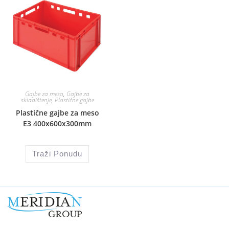
Gajbe za meso
,
Gajbe za
skladištenje
,
Plastične gajbe
Plastične gajbe za meso
E3 400x600x300mm
Traži Ponudu