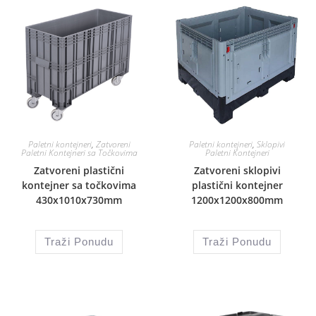
Paletni kontejneri
,
Zatvoreni
Paletni kontejneri
,
Sklopivi
Paletni Kontejneri sa Točkovima
Paletni Kontejneri
Zatvoreni plastični
Zatvoreni sklopivi
kontejner sa točkovima
plastični kontejner
430x1010x730mm
1200x1200x800mm
Traži Ponudu
Traži Ponudu