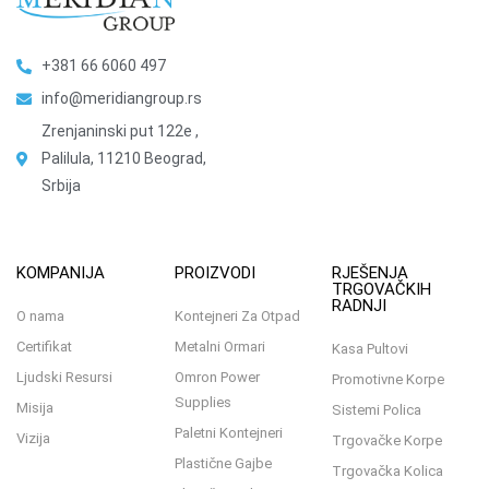
+381 66 6060 497
info@meridiangroup.rs
Zrenjaninski put 122e ,
Palilula, 11210 Beograd,
Srbija
KOMPANIJA
PROIZVODI
RJEŠENJA
TRGOVAČKIH
RADNJI
O nama
Kontejneri Za Otpad
Certifikat
Metalni Ormari
Kasa Pultovi
Ljudski Resursi
Omron Power
Promotivne Korpe
Supplies
Misija
Sistemi Polica
Paletni Kontejneri
Vizija
Trgovačke Korpe
Plastične Gajbe
Trgovačka Kolica