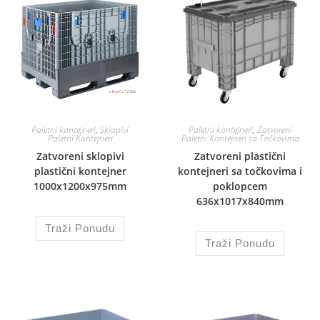
Paletni kontejneri
,
Sklopivi
Paletni kontejneri
,
Zatvoreni
Paletni Kontejneri
Paletni Kontejneri sa Točkovima
Zatvoreni sklopivi
Zatvoreni plastični
plastični kontejner
kontejneri sa točkovima i
1000x1200x975mm
poklopcem
636x1017x840mm
Traži Ponudu
Traži Ponudu