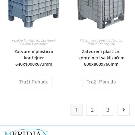
Paletni kontejneri
,
Zatvoreni
Paletni kontejneri
,
Zatvoreni
Paletni Kontejneri
Paletni Kontejneri
Zatvoreni plastični
Zatvoreni plastični
kontejner
kontejneri sa klizačem
640x1000x673mm
800x800x760mm
Traži Ponudu
Traži Ponudu
1
2
3