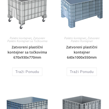
Paletni kontejneri
,
Zatvoreni
Paletni kontejneri
,
Zatvoreni
Paletni Kontejneri sa Točkovima
Paletni Kontejneri
Zatvoreni plastični
Zatvoreni plastični
kontejner sa točkovima
kontejner
670x930x770mm
640x1000x550mm
Traži Ponudu
Traži Ponudu