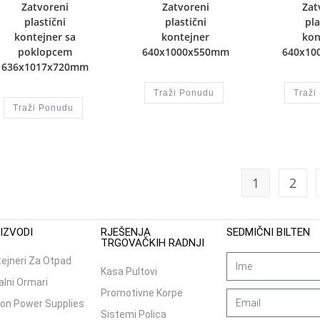
Zatvoreni
Zatvoreni
Zat
plastični
plastični
pla
kontejner sa
kontejner
kon
poklopcem
640x1000x550mm
640x10
636x1017x720mm
Traži Ponudu
Traži
Traži Ponudu
1
2
IZVODI
RJEŠENJA
SEDMIČNI BILTEN
TRGOVAČKIH RADNJI
ejneri Za Otpad
Kasa Pultovi
lni Ormari
Promotivne Korpe
on Power Supplies
Sistemi Polica