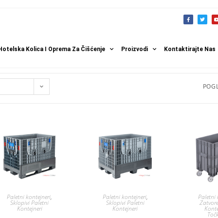
Hotelska Kolica I Oprema Za Čišćenje
Proizvodi
Kontaktirajte Nas
POGL
Paletni kontejneri
,
Paletni kontejneri
,
Paletni 
Sklopivi Paletni
Sklopivi Paletni
Zatvore
Kontejneri
Kontejneri
Konte
Toč