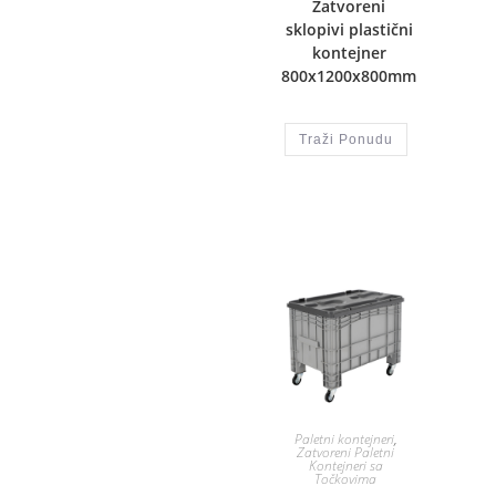
Zatvoreni
sklopivi plastični
kontejner
800x1200x800mm
Traži Ponudu
Paletni kontejneri
,
Zatvoreni Paletni
Kontejneri sa
Točkovima