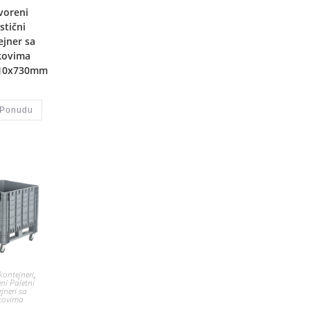
voreni
stični
ejner sa
kovima
10x730mm
 Ponudu
kontejneri
,
ni Paletni
jneri sa
kovima