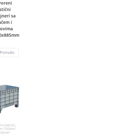
voreni
stični
jneri sa
ačem i
kovima
00x885mm
 Ponudu
kontejneri
,
ni Paletni
tejneri