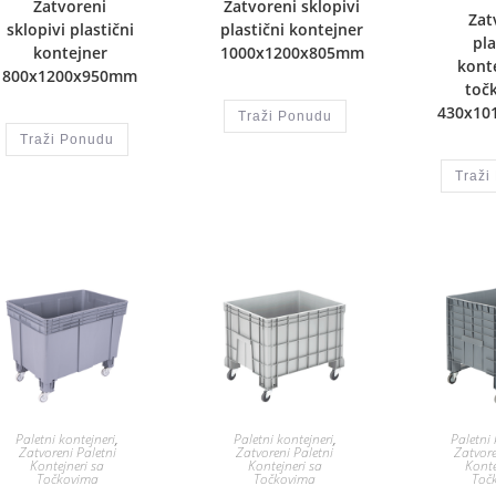
Zatvoreni
Zatvoreni sklopivi
Zat
sklopivi plastični
plastični kontejner
pla
kontejner
1000x1200x805mm
kont
800x1200x950mm
toč
430x10
Traži Ponudu
Traži Ponudu
Traži
Paletni kontejneri
,
Paletni kontejneri
,
Paletni 
Zatvoreni Paletni
Zatvoreni Paletni
Zatvore
Kontejneri sa
Kontejneri sa
Konte
Točkovima
Točkovima
Toč