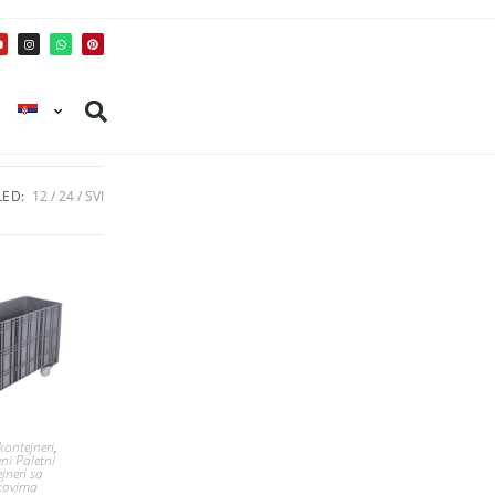
ED:
12
24
SVI
kontejneri
,
ni Paletni
jneri sa
kovima