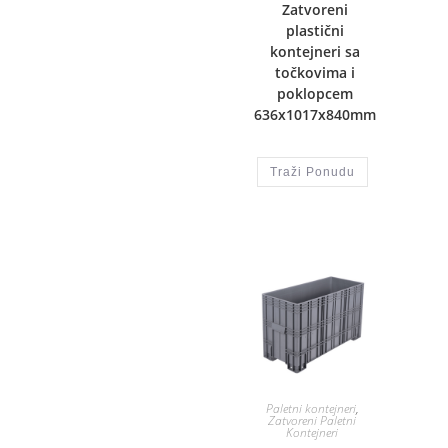
Zatvoreni
plastični
kontejneri sa
točkovima i
poklopcem
636x1017x840mm
Traži Ponudu
Paletni kontejneri
,
Zatvoreni Paletni
Kontejneri