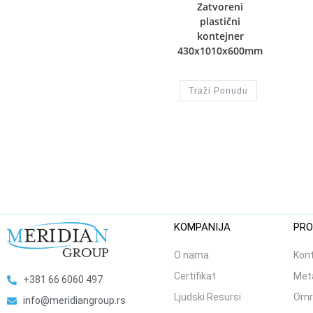
Zatvoreni
plastični
kontejner
430x1010x600mm
Traži Ponudu
KOMPANIJA
PRO
O nama
Kont
Certifikat
Meta
+381 66 6060 497
Ljudski Resursi
Omr
info@meridiangroup.rs