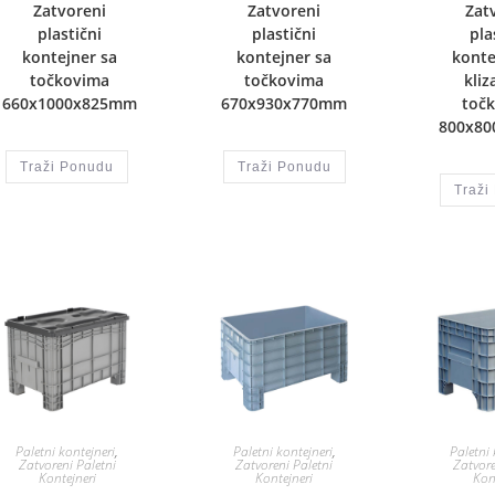
Zatvoreni
Zatvoreni
Zat
plastični
plastični
pla
kontejner sa
kontejner sa
konte
točkovima
točkovima
kliz
660x1000x825mm
670x930x770mm
toč
800x8
Traži Ponudu
Traži Ponudu
Traži
Paletni kontejneri
,
Paletni kontejneri
,
Paletni 
Zatvoreni Paletni
Zatvoreni Paletni
Zatvore
Kontejneri
Kontejneri
Kon