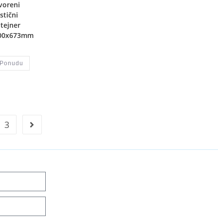
voreni
stični
tejner
00x673mm
 Ponudu
3