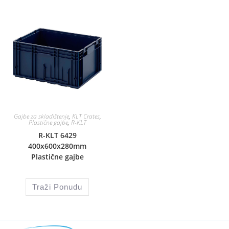
Gajbe za skladištenje
,
KLT Crates
,
Plastične gajbe
,
R-KLT
R-KLT 6429
400x600x280mm
Plastične gajbe
Traži Ponudu