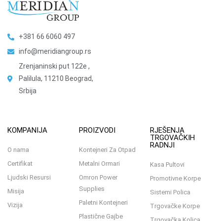
+381 66 6060 497
info@meridiangroup.rs
Zrenjaninski put 122e ,
Palilula, 11210 Beograd,
Srbija
KOMPANIJA
PROIZVODI
RJEŠENJA
TRGOVAČKIH
RADNJI
O nama
Kontejneri Za Otpad
Certifikat
Metalni Ormari
Kasa Pultovi
Ljudski Resursi
Omron Power
Promotivne Korpe
Supplies
Misija
Sistemi Polica
Paletni Kontejneri
Vizija
Trgovačke Korpe
Plastične Gajbe
Trgovačka Kolica