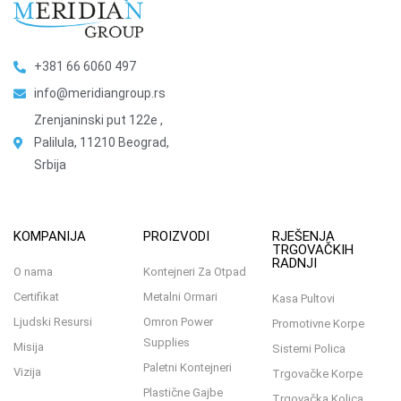
+381 66 6060 497
info@meridiangroup.rs
Zrenjaninski put 122e ,
Palilula, 11210 Beograd,
Srbija
KOMPANIJA
PROIZVODI
RJEŠENJA
TRGOVAČKIH
RADNJI
O nama
Kontejneri Za Otpad
Certifikat
Metalni Ormari
Kasa Pultovi
Ljudski Resursi
Omron Power
Promotivne Korpe
Supplies
Misija
Sistemi Polica
Paletni Kontejneri
Vizija
Trgovačke Korpe
Plastične Gajbe
Trgovačka Kolica