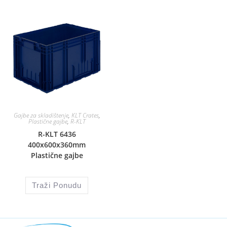
Gajbe za skladištenje
,
KLT Crates
,
Plastične gajbe
,
R-KLT
R-KLT 6436
400x600x360mm
Plastične gajbe
Traži Ponudu