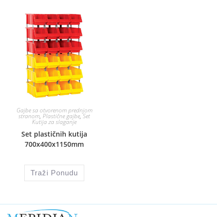
Gajbe sa otvorenom prednjom
stranom
,
Plastične gajbe
,
Set
Kutija za slaganje
Set plastičnih kutija
700x400x1150mm
Traži Ponudu