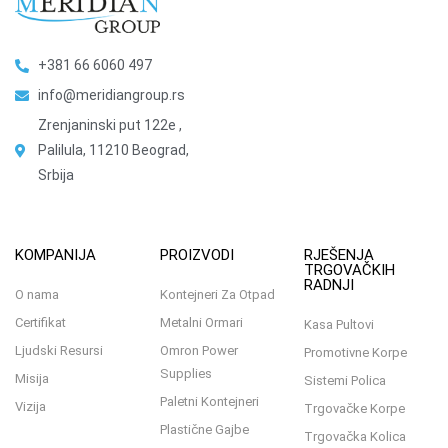
+381 66 6060 497
info@meridiangroup.rs
Zrenjaninski put 122e ,
Palilula, 11210 Beograd,
Srbija
KOMPANIJA
PROIZVODI
RJEŠENJA
TRGOVAČKIH
RADNJI
O nama
Kontejneri Za Otpad
Certifikat
Metalni Ormari
Kasa Pultovi
Ljudski Resursi
Omron Power
Promotivne Korpe
Supplies
Misija
Sistemi Polica
Paletni Kontejneri
Vizija
Trgovačke Korpe
Plastične Gajbe
Trgovačka Kolica