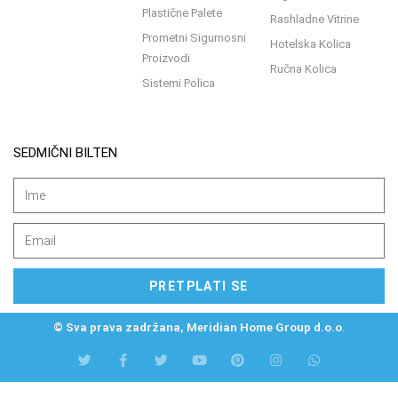
Plastične Palete
Rashladne Vitrine
Prometni Sigurnosni
Hotelska Kolica
Proizvodi
Ručna Kolica
Sistemi Polica
SEDMIČNI BILTEN
PRETPLATI SE
© Sva prava zadržana, Meridian Home Group d.o.o.