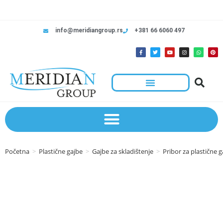
info@meridiangroup.rs
+381 66 6060 497
Početna
>
Plastične gajbe
>
Gajbe za skladištenje
>
Pribor za plastične g