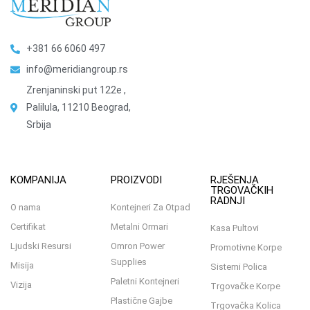
+381 66 6060 497
info@meridiangroup.rs
Zrenjaninski put 122e ,
Palilula, 11210 Beograd,
Srbija
KOMPANIJA
PROIZVODI
RJEŠENJA
TRGOVAČKIH
RADNJI
O nama
Kontejneri Za Otpad
Certifikat
Metalni Ormari
Kasa Pultovi
Ljudski Resursi
Omron Power
Promotivne Korpe
Supplies
Misija
Sistemi Polica
Paletni Kontejneri
Vizija
Trgovačke Korpe
Plastične Gajbe
Trgovačka Kolica