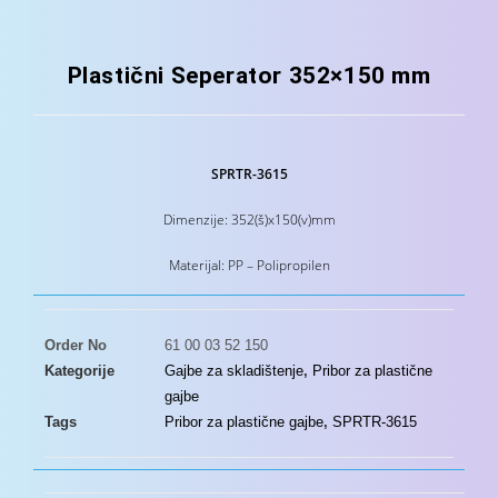
Plastični Seperator 352×150 mm
SPRTR-3615
Dimenzije: 352(š)x150(v)mm
Materijal: PP – Polipropilen
Order No
61 00 03 52 150
Kategorije
Gajbe za skladištenje
,
Pribor za plastične
gajbe
Tags
Pribor za plastične gajbe
,
SPRTR-3615