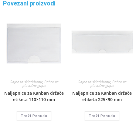
Povezani proizvodi
Gajbe za skladištenje
,
Pribor za
Gajbe za skladištenje
,
Pribor za
plastične gajbe
plastične gajbe
Naljepnice za Kanban držače
Naljepnice za Kanban držače
etiketa 110×110 mm
etiketa 225×90 mm
Traži Ponudu
Traži Ponudu