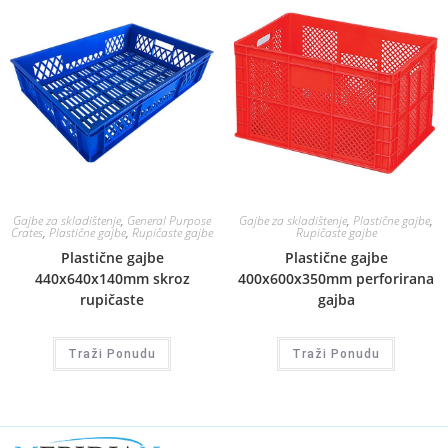
Gajbe za skladištenje
,
General Purpose
Gajbe za skladištenje
,
Plastične gajbe
,
Crates
,
Plastične gajbe
,
Rupičaste gajbe
Rupičaste gajbe
Plastične gajbe
Plastične gajbe
440x640x140mm skroz
400x600x350mm perforirana
rupičaste
gajba
Traži Ponudu
Traži Ponudu