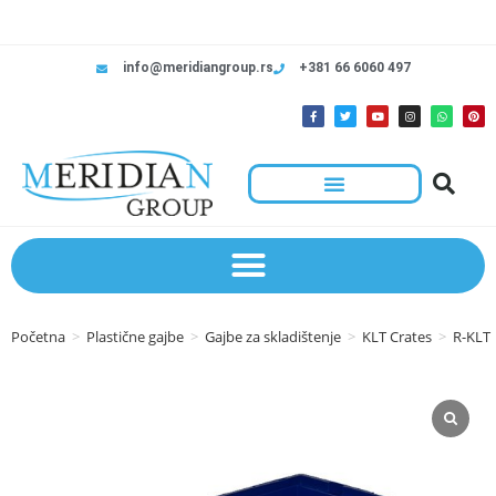
info@meridiangroup.rs
+381 66 6060 497
Početna
>
Plastične gajbe
>
Gajbe za skladištenje
>
KLT Crates
>
R-KLT