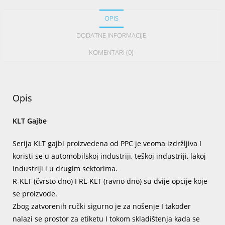
OPIS
DODATNE INFORMACIJE
KOMENTARI (0)
Opis
KLT Gajbe
Serija KLT gajbi proizvedena od PPC je veoma izdržljiva I
koristi se u automobilskoj industriji, teškoj industriji, lakoj
industriji i u drugim sektorima.
R-KLT (čvrsto dno) I RL-KLT (ravno dno) su dvije opcije koje
se proizvode.
Zbog zatvorenih ručki sigurno je za nošenje I također
nalazi se prostor za etiketu I tokom skladištenja kada se