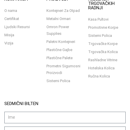
TRGOVAČKIH
RADNJI
O nama
Kontejneri Za Otpad
Certifikat
Metalni Ormari
Kasa Pultovi
Ljudski Resursi
Omron Power
Promotivne Korpe
Supplies
Misija
Sistemi Polica
Paletni Kontejneri
Vizija
Trgovačke Korpe
Plastične Gajbe
Trgovačka Kolica
Plastične Palete
Rashladne Vitrine
Prometni Sigurnosni
Hotelska Kolica
Proizvodi
Ručna Kolica
Sistemi Polica
SEDMIČNI BILTEN