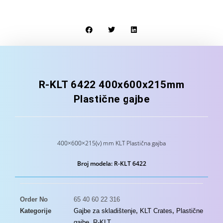
R-KLT 6422 400x600x215mm
Plastične gajbe
400×600×215(v) mm KLT Plastična gajba
Broj modela: R-KLT 6422
Order No
65 40 60 22 316
Kategorije
Gajbe za skladištenje
,
KLT Crates
,
Plastične
gajbe
,
R-KLT