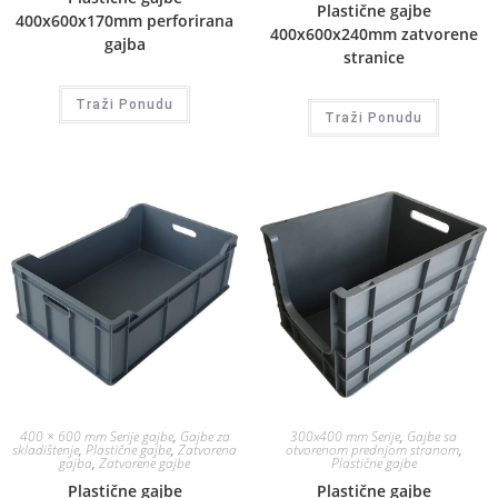
Plastične gajbe
400x600x170mm perforirana
400x600x240mm zatvorene
gajba
stranice
Traži Ponudu
Traži Ponudu
400 × 600 mm Serije gajbe
,
Gajbe za
300x400 mm Serije
,
Gajbe sa
skladištenje
,
Plastične gajbe
,
Zatvorena
otvorenom prednjom stranom
,
gajba
,
Zatvorene gajbe
Plastične gajbe
Plastične gajbe
Plastične gajbe