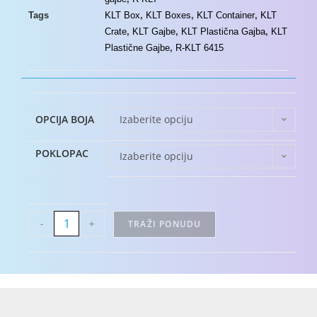
Tags
KLT Box
,
KLT Boxes
,
KLT Container
,
KLT
Crate
,
KLT Gajbe
,
KLT Plastična Gajba
,
KLT
Plastične Gajbe
,
R-KLT 6415
OPCIJA BOJA
Izaberite opciju
POKLOPAC
Izaberite opciju
-
+
TRAŽI PONUDU