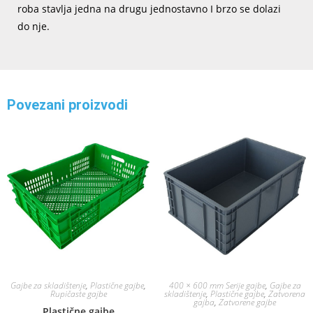
roba stavlja jedna na drugu jednostavno I brzo se dolazi
do nje.
Povezani proizvodi
Gajbe za skladištenje
,
Plastične gajbe
,
400 × 600 mm Serije gajbe
,
Gajbe za
Rupičaste gajbe
skladištenje
,
Plastične gajbe
,
Zatvorena
gajba
,
Zatvorene gajbe
Plastične gajbe