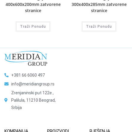
400x600x200mm zatvorene
300x400x285mm zatvorene
stranice
stranice
Traži Ponudu
Traži Ponudu
+381 66 6060 497
info@meridiangroup.rs
Zrenjaninski put 122e ,
Palilula, 11210 Beograd,
Srbija
KOMPANIJA
PROIZVODI
RJEŠENJA