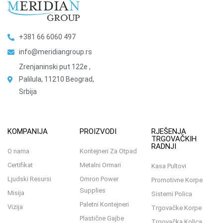
+381 66 6060 497
info@meridiangroup.rs
Zrenjaninski put 122e ,
Palilula, 11210 Beograd,
Srbija
KOMPANIJA
PROIZVODI
RJEŠENJA
TRGOVAČKIH
RADNJI
O nama
Kontejneri Za Otpad
Certifikat
Metalni Ormari
Kasa Pultovi
Ljudski Resursi
Omron Power
Promotivne Korpe
Supplies
Misija
Sistemi Polica
Paletni Kontejneri
Vizija
Trgovačke Korpe
Plastične Gajbe
Trgovačka Kolica