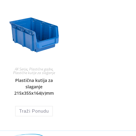
AX Serije
,
Plastične gajbe
,
Plastične kutije za slaganje
Plastična kutija za
slaganje
215x355x164(v)mm
Traži Ponudu