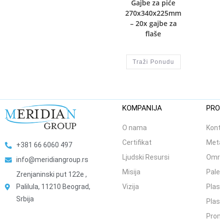
Gajbe za piće
270x340x225mm
– 20x gajbe za
flaše
Traži Ponudu
KOMPANIJA
PRO
O nama
Kont
Certifikat
Meta
+381 66 6060 497
Ljudski Resursi
Omr
info@meridiangroup.rs
Misija
Pale
Zrenjaninski put 122e ,
Palilula, 11210 Beograd,
Vizija
Plas
Srbija
Plas
Prom