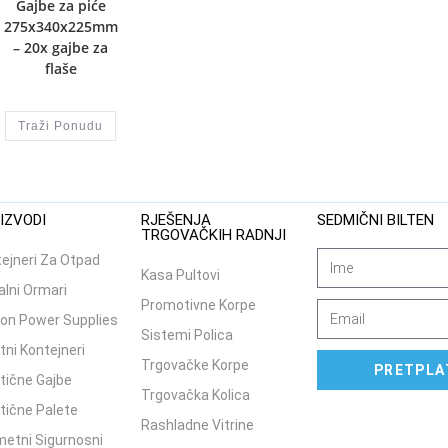
Gajbe za piće
275x340x225mm
– 20x gajbe za
flaše
Traži Ponudu
IZVODI
RJEŠENJA
SEDMIČNI BILTEN
TRGOVAČKIH RADNJI
ejneri Za Otpad
Kasa Pultovi
lni Ormari
Promotivne Korpe
on Power Supplies
Sistemi Polica
tni Kontejneri
Trgovačke Korpe
PRETPLA
tične Gajbe
Trgovačka Kolica
tične Palete
Rashladne Vitrine
etni Sigurnosni