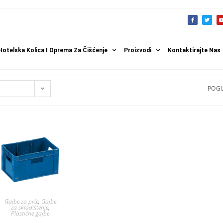
Hotelska Kolica I Oprema Za Čišćenje
Proizvodi
Kontaktirajte Nas
POGL
Gajbe za piće
,
Gajbe
za skladištenje
,
Plastične gajbe