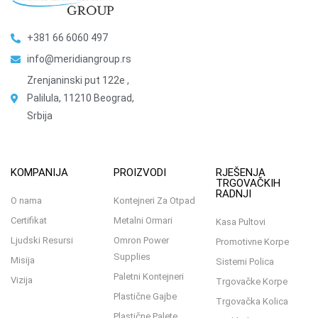
+381 66 6060 497
info@meridiangroup.rs
Zrenjaninski put 122e ,
Palilula, 11210 Beograd,
Srbija
KOMPANIJA
PROIZVODI
RJEŠENJA
TRGOVAČKIH
RADNJI
O nama
Kontejneri Za Otpad
Certifikat
Metalni Ormari
Kasa Pultovi
Ljudski Resursi
Omron Power
Promotivne Korpe
Supplies
Misija
Sistemi Polica
Paletni Kontejneri
Vizija
Trgovačke Korpe
Plastične Gajbe
Trgovačka Kolica
Plastične Palete