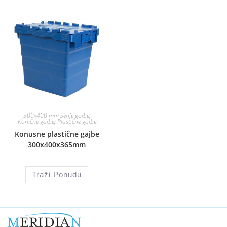
300x400 mm Serije gajbe
,
Konične gajbe
,
Plastične gajbe
Konusne plastične gajbe
300x400x365mm
Traži Ponudu