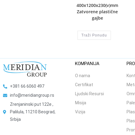
400x1200x230(v)mm
Zatvorene plastične
gajbe
Traži Ponudu
KOMPANIJA
PRO
O nama
Kont
Certifikat
Meta
+381 66 6060 497
Ljudski Resursi
Omr
info@meridiangroup.rs
Misija
Pale
Zrenjaninski put 122e ,
Palilula, 11210 Beograd,
Vizija
Plas
Srbija
Plas
Prom