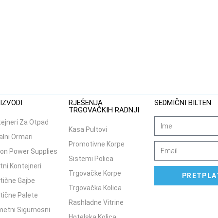
IZVODI
RJEŠENJA
SEDMIČNI BILTEN
TRGOVAČKIH RADNJI
ejneri Za Otpad
Kasa Pultovi
lni Ormari
Promotivne Korpe
on Power Supplies
Sistemi Polica
tni Kontejneri
Trgovačke Korpe
PRETPLA
tične Gajbe
Trgovačka Kolica
tične Palete
Rashladne Vitrine
etni Sigurnosni
Hotelska Kolica