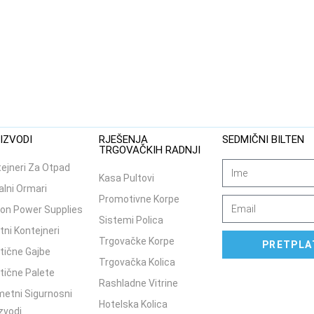
IZVODI
RJEŠENJA
SEDMIČNI BILTEN
TRGOVAČKIH RADNJI
ejneri Za Otpad
Kasa Pultovi
lni Ormari
Promotivne Korpe
on Power Supplies
Sistemi Polica
tni Kontejneri
Trgovačke Korpe
PRETPLA
tične Gajbe
Trgovačka Kolica
tične Palete
Rashladne Vitrine
etni Sigurnosni
Hotelska Kolica
zvodi