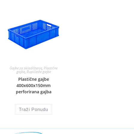
Gajbe za skladištenje
,
Plastične
gajbe
,
Rupičaste gajbe
Plastične gajbe
400x600x150mm
perforirana gajba
Traži Ponudu