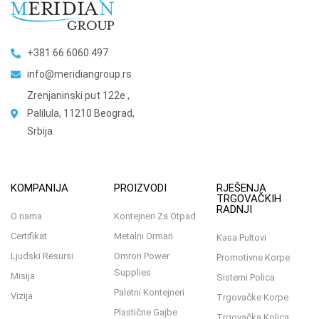
+381 66 6060 497
info@meridiangroup.rs
Zrenjaninski put 122e ,
Palilula, 11210 Beograd,
Srbija
KOMPANIJA
PROIZVODI
RJEŠENJA
TRGOVAČKIH
RADNJI
O nama
Kontejneri Za Otpad
Certifikat
Metalni Ormari
Kasa Pultovi
Ljudski Resursi
Omron Power
Promotivne Korpe
Supplies
Misija
Sistemi Polica
Paletni Kontejneri
Vizija
Trgovačke Korpe
Plastične Gajbe
Trgovačka Kolica