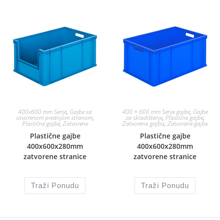
400x600 mm Serije
,
Gajbe sa
400 × 600 mm Serije gajbe
,
Gajbe
otvorenom prednjom stranom
,
za skladištenje
,
Plastične gajbe
,
Plastične gajbe
,
Zatvorene
Zatvorena gajba
,
Zatvorene gajbe
Plastične gajbe
Plastične gajbe
400x600x280mm
400x600x280mm
zatvorene stranice
zatvorene stranice
Traži Ponudu
Traži Ponudu