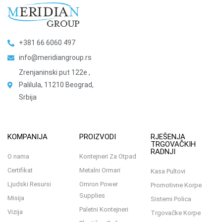
+381 66 6060 497
info@meridiangroup.rs
Zrenjaninski put 122e ,
Palilula, 11210 Beograd,
Srbija
KOMPANIJA
PROIZVODI
RJEŠENJA
TRGOVAČKIH
RADNJI
O nama
Kontejneri Za Otpad
Certifikat
Metalni Ormari
Kasa Pultovi
Ljudski Resursi
Omron Power
Promotivne Korpe
Supplies
Misija
Sistemi Polica
Paletni Kontejneri
Vizija
Trgovačke Korpe