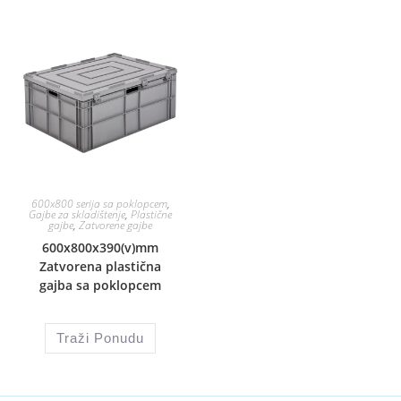
600x800 serija sa poklopcem
,
Gajbe za skladištenje
,
Plastične
gajbe
,
Zatvorene gajbe
600x800x390(v)mm
Zatvorena plastična
gajba sa poklopcem
Traži Ponudu