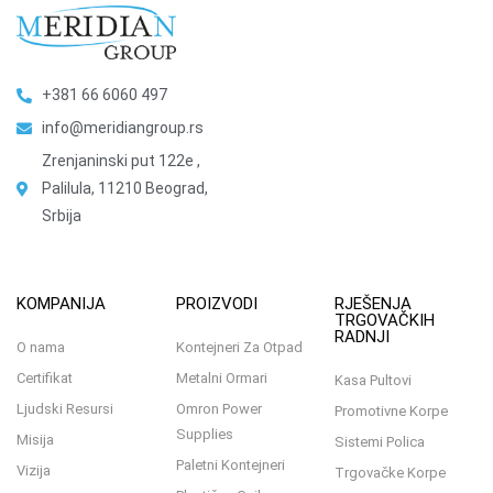
+381 66 6060 497
info@meridiangroup.rs
Zrenjaninski put 122e ,
Palilula, 11210 Beograd,
Srbija
KOMPANIJA
PROIZVODI
RJEŠENJA
TRGOVAČKIH
RADNJI
O nama
Kontejneri Za Otpad
Certifikat
Metalni Ormari
Kasa Pultovi
Ljudski Resursi
Omron Power
Promotivne Korpe
Supplies
Misija
Sistemi Polica
Paletni Kontejneri
Vizija
Trgovačke Korpe