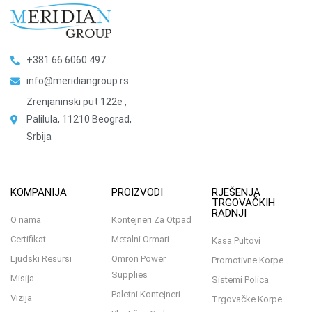
+381 66 6060 497
info@meridiangroup.rs
Zrenjaninski put 122e ,
Palilula, 11210 Beograd,
Srbija
KOMPANIJA
PROIZVODI
RJEŠENJA
TRGOVAČKIH
RADNJI
O nama
Kontejneri Za Otpad
Certifikat
Metalni Ormari
Kasa Pultovi
Ljudski Resursi
Omron Power
Promotivne Korpe
Supplies
Misija
Sistemi Polica
Paletni Kontejneri
Vizija
Trgovačke Korpe