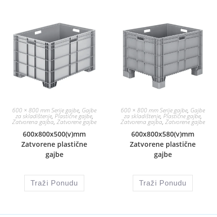
600 × 800 mm Serije gajbe
,
Gajbe
600 × 800 mm Serije gajbe
,
Gajbe
za skladištenje
,
Plastične gajbe
,
za skladištenje
,
Plastične gajbe
,
Zatvorena gajba
,
Zatvorene gajbe
Zatvorena gajba
,
Zatvorene gajbe
600x800x500(v)mm
600x800x580(v)mm
Zatvorene plastične
Zatvorene plastične
gajbe
gajbe
Traži Ponudu
Traži Ponudu