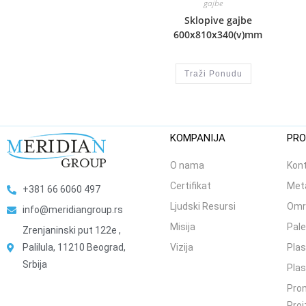
gajbe
Sklopive gajbe
600x810x340(v)mm
Traži Ponudu
KOMPANIJA
PRO
O nama
Kont
Certifikat
Meta
+381 66 6060 497
Ljudski Resursi
Omr
info@meridiangroup.rs
Misija
Pale
Zrenjaninski put 122e ,
Palilula, 11210 Beograd,
Vizija
Plas
Srbija
Plas
Prom
Proi