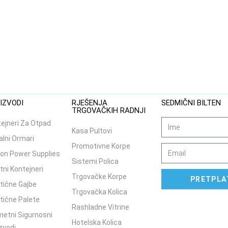
IZVODI
RJEŠENJA
SEDMIČNI BILTEN
TRGOVAČKIH RADNJI
ejneri Za Otpad
Kasa Pultovi
lni Ormari
Promotivne Korpe
on Power Supplies
Sistemi Polica
tni Kontejneri
Trgovačke Korpe
PRETPLA
tične Gajbe
Trgovačka Kolica
tične Palete
Rashladne Vitrine
etni Sigurnosni
Hotelska Kolica
zvodi